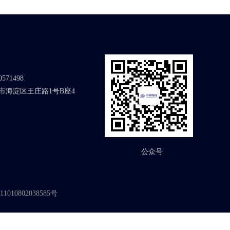
571498
市海淀区王庄路1号B座4
公众号
010802038585号