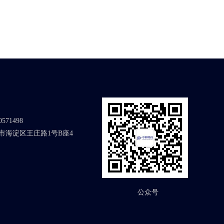
571498
市海淀区王庄路1号B座4
公众号