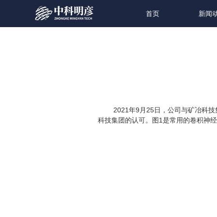
首页
新闻
2021年9月25日，公司与矿冶
科技集团的认可。图1是常用的卷积神经