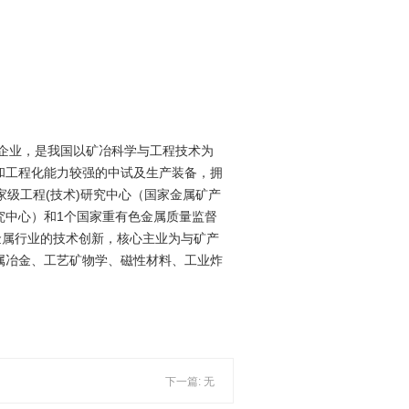
企业，是我国以矿冶科学与工程技术为
和工程化能力较强的中试及生产装备，拥
级工程(技术)研究中心（国家金属矿产
究中心）和1个国家重有色金属质量监督
金属行业的技术创新，核心主业为与矿产
属冶金、工艺矿物学、磁性材料、工业炸
下一篇: 无