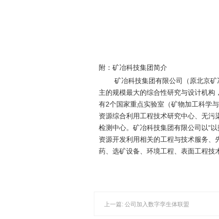
附：矿冶科技集团简介
矿冶科技集团有限公司（原北京矿
主的规模最大的综合性研究与设计机构
有2个国家重点实验室（矿物加工科学与
资源综合利用工程技术研究中心、无污
检测中心。矿冶科技集团有限公司以“
资源开发利用相关的工程与技术服务、
药、选矿设备、环境工程、表面工程技
上一篇: 公司加入数字孪生体联盟